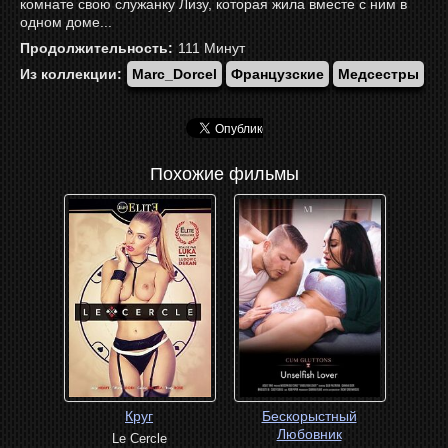
комнате свою служанку Лизу, которая жила вместе с ним в
одном доме...
Продолжительность:
111
Минут
Из коллекции:
Marc_Dorcel
Французские
Медсестры
Похожие фильмы
Круг
Бескорыстный
Любовник
Le Cercle