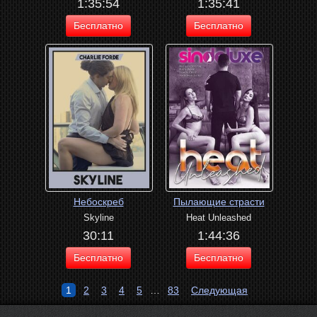
1:35:54
1:35:41
Бесплатно
Бесплатно
Небоскреб
Пылающие страсти
Skyline
Heat Unleashed
30:11
1:44:36
Бесплатно
Бесплатно
1
2
3
4
5
…
83
Следующая