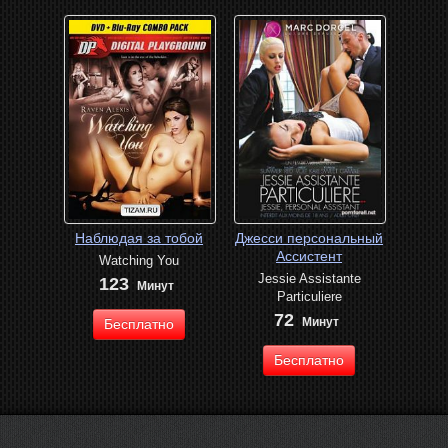
Наблюдая за тобой
Джесси персональный
Ассистент
Watching You
Jessie Assistante
123
Минут
Particuliere
72
Минут
Бесплатно
Бесплатно