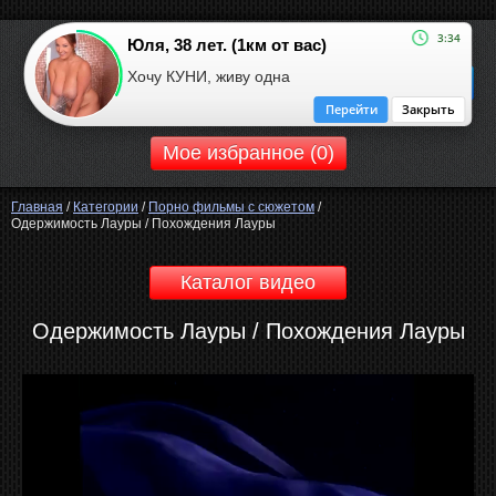
3:34
Юля, 38 лет. (1км от вас)
ROBOOM.CC
Хочу КУНИ, живу одна
ротический сайт
Перейти
Закрыть
Мое избранное (
0
)
Главная
/
Категории
/
Порно фильмы с сюжетом
/
Одержимость Лауры / Похождения Лауры
Каталог видео
Одержимость Лауры / Похождения Лауры