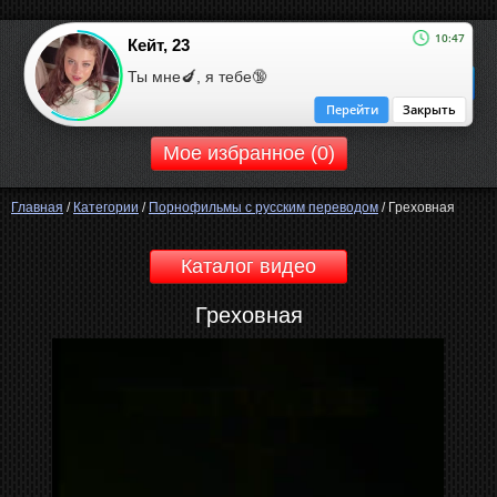
10:47
Кейт, 23
ROBOOM.CC
Ты мне🍆, я тебе🔞
ротический сайт
Перейти
Закрыть
Мое избранное (
0
)
Главная
/
Категории
/
Порнофильмы с русским переводом
/
Греховная
Каталог видео
Греховная