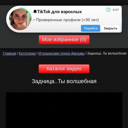
0:57
🔔TikTok для взрослых
ROBOOM.CC
✅Проверенные профили (+30 лет)
ротический сайт
Перейти
Закрыть
Мое избранное (
0
)
Главная
/
Категории
/
Итальянские порно фильмы
/
Задница..Ты волшебная
Каталог видео
Задница..Ты волшебная