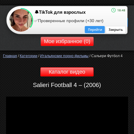
18:48
🔔TikTok для взрослых
ROBOOM.CC
✅Проверенные профили (+30 лет)
ротический сайт
Перейти
Закрыть
Мое избранное (
0
)
Главная
/
Категории
/
Итальянские порно фильмы
/
Сальери Футбол 4
Каталог видео
Salieri Football 4 – (2006)